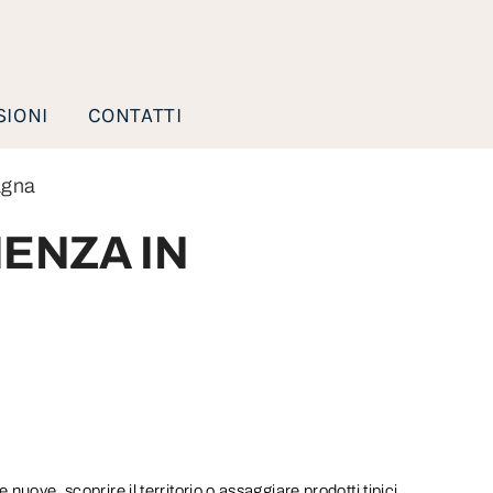
IONI
CONTATTI
agna
ENZA IN
 nuove, scoprire il territorio o assaggiare prodotti tipici