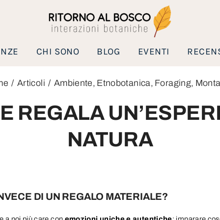
ENZE
CHI SONO
BLOG
EVENTI
RECENS
me
Articoli
Ambiente
Etnobotanica
Foraging
Mont
LE REGALA UN’ESPERI
NATURA
NVECE DI UN REGALO MATERIALE?
e a noi più care con
emozioni uniche e autentiche
: imparare cose